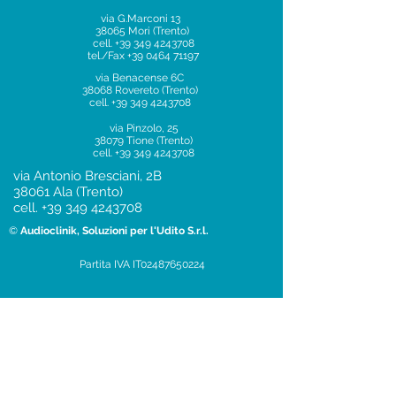
via G.Marconi 13
38065 Mori (Trento)
cell.
+39 349 4243708
tel./Fax
+39 0464 71197
via Benacense 6C
38068 Rovereto (Trento)
cell.
+39 349 4243708
via Pinzolo, 25
38079 Tione (Trento)
cell.
+39 349 4243708
via Antonio Bresciani, 2B
38061 Ala (Trento)
cell.
+39 349 4243708
©
Audioclinik, Soluzioni per l'Udito S.r.l.
Partita IVA IT02487650224
via 26 Aprile 3
37060 Lugagnano (Verona)
tel:
+39
3929508272
Piazza del Popolo, 19
37036 San Martino
Buon Albergo (Verona)