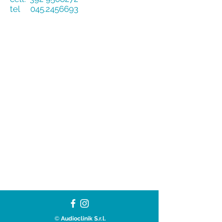
tel
045.2456693
<
©
Audioclinik S.r.l.