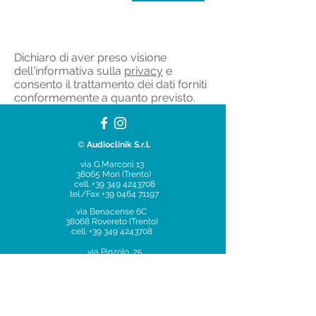
Dichiaro di aver preso visione
dell'informativa sulla
privacy
e
consento il trattamento dei dati forniti
conformemente a quanto previsto.
©
Audioclinik S.r.l.
via G.Marconi 13
38065 Mori (Trento)
cell.
+39 349 4243708
tel./Fax
+39 0464 71197
via Benacense 6C
38068 Rovereto (Trento)
cell.
+39 349 4243708
via Pinzolo, 25
38079 Tione (Trento)
cell.
+39 349 4243708
via Antonio Bresciani, 2B
38061 Ala (Trento)
cell.
+39 349 4243708