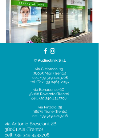
©
Audioclinik S.r.l.
via G.Marconi 13
38065 Mori (Trento)
cell.
+39 349 4243708
tel./Fax
+39 0464 71197
via Benacense 6C
38068 Rovereto (Trento)
cell.
+39 349 4243708
via Pinzolo, 25
38079 Tione (Trento)
cell.
+39 349 4243708
via Antonio Bresciani, 2B
38061 Ala (Trento)
cell.
+39 349 4243708